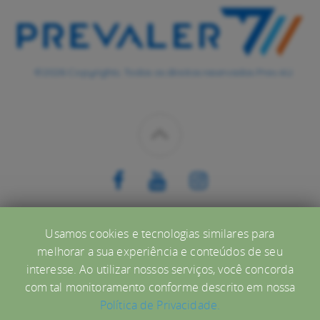
©2026 Copyrights. Todos os direitos reservados Prev.4U
CONHEÇA
Usamos cookies e tecnologias similares para
melhorar a sua experiência e conteúdos de seu
Ajuda
interesse. Ao utilizar nossos serviços, você concorda
com tal monitoramento conforme descrito em nossa
Política de Privacidade.