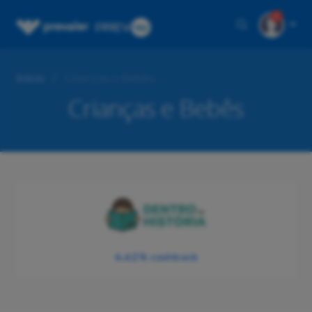
1
Início
Crianças e Bebês
Crianças e Bebês
4,42%
cashback