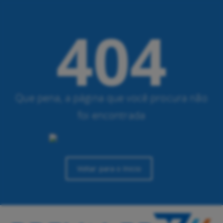
404
Que pena, a página que você procura não
foi encontrada
Voltar para o ínicio