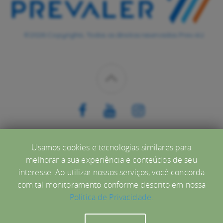
©2026 Copyrights. Todos os direitos reservados Prev.4U
CONHEÇA
Usamos cookies e tecnologias similares para
melhorar a sua experiência e conteúdos de seu
Ajuda
interesse. Ao utilizar nossos serviços, você concorda
com tal monitoramento conforme descrito em nossa
Política de Privacidade.
O uso deste site está sujeito aos termos e condições do