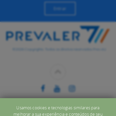
Entrar
©2026 Copyrights. Todos os direitos reservados Prev.4U
CONHEÇA
Usamos cookies e tecnologias similares para
melhorar a sua experiência e conteúdos de seu