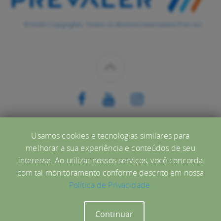
©2026 Copyrights. Todos os direitos reservados Prev.4U
CONHEÇA
Usamos cookies e tecnologias similares para
melhorar a sua experiência e conteúdos de seu
Ajuda
interesse. Ao utilizar nossos serviços, você concorda
com tal monitoramento conforme descrito em nossa
Política de Privacidade.
O uso deste site está sujeito aos termos e condições do
Continuar
Termo de Uso
e
Política de privacidade.